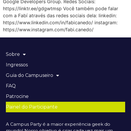
Google Developers Group. Redes Sociais:
https://linktr.ee/gdgwtmsp Você também pode falar
com a Fabí através das redes sociais dela: linkedin:
https://www.linkedin.com/in/fabicanedo/ instagram:
https://www.instagram.com/fabi.canedo/
Sobre
Ingressos
Guia do Campuseiro
FAQ
Patrocine
Painel do Participante
A Campus Party é a maior experiência geek do
mundo! Nosso objetivo é criar cada vez mais um