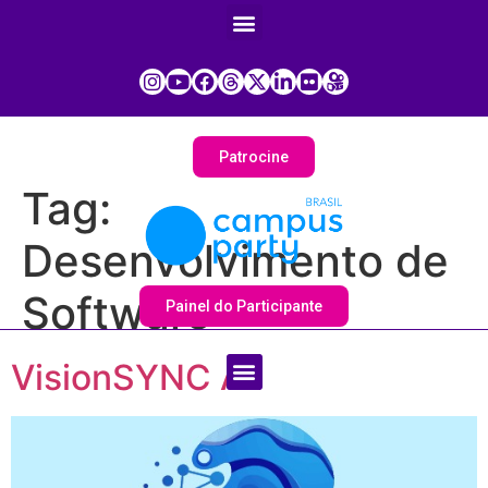
Patrocine
Tag:
Desenvolvimento de
Software
Painel do Participante
VisionSYNC AI