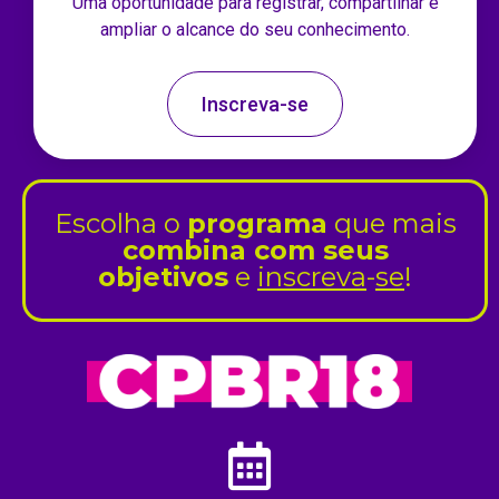
Uma oportunidade para registrar, compartilhar e
ampliar o alcance do seu conhecimento.
Inscreva-se
Escolha o
programa
que mais
combina com seus
objetivos
e
inscreva
-
se
!