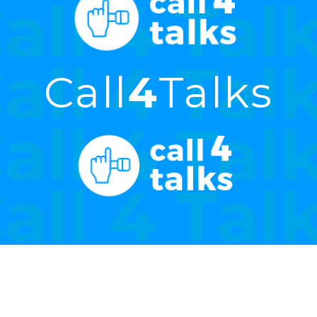
Call
4
Talks