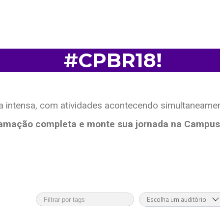
P
r
o
#CPBR18!
intensa, com atividades acontecendo simultaneamen
ramação completa e monte sua jornada na Campus P