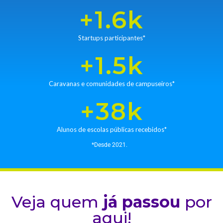
+
1.6
k
Startups participantes*
+
1.5
k
Caravanas e comunidades de campuseiros*
+
38
k
Alunos de escolas públicas recebidos*
*Desde 2021.
Veja quem
já passou
por
aqui!