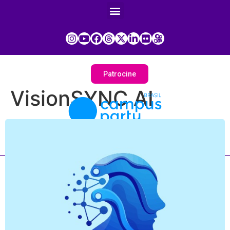
Patrocine
VisionSYNC AI
Painel do Participante