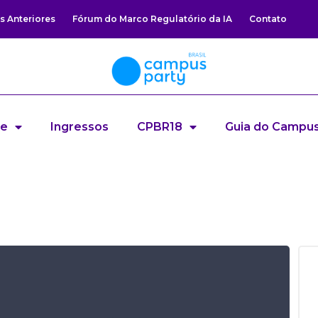
s Anteriores
Fórum do Marco Regulatório da IA
Contato
re
Ingressos
CPBR18
Guia do Campus