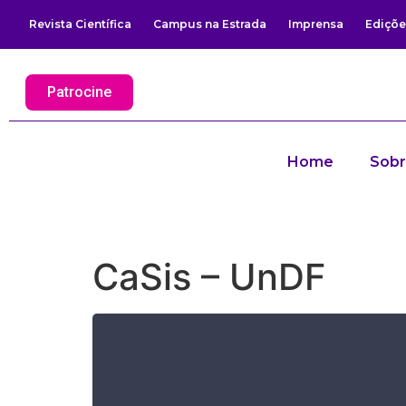
Revista Científica
Campus na Estrada
Imprensa
Ediçõe
Patrocine
Home
Sob
CaSis – UnDF