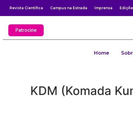
Revista Científica
Campus na Estrada
Imprensa
Ediçõe
Patrocine
Home
Sob
KDM (Komada Ku