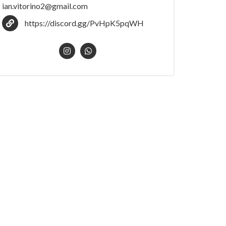
ian.vitorino2@gmail.com
https://discord.gg/PvHpK5pqWH