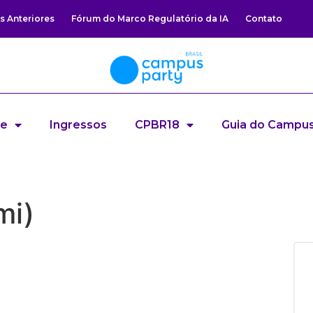
s Anteriores
Fórum do Marco Regulatório da IA
Contato
re
Ingressos
CPBR18
Guia do Campus
mi)