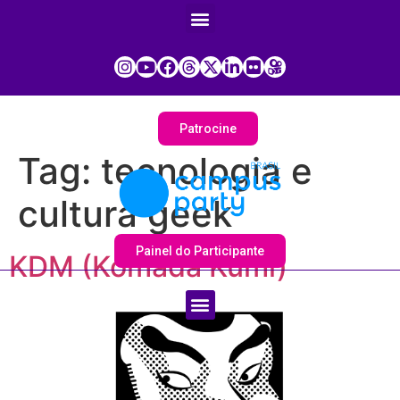
Patrocine
Tag:
tecnologia e
cultura geek
Painel do Participante
KDM (Komada Kumi)