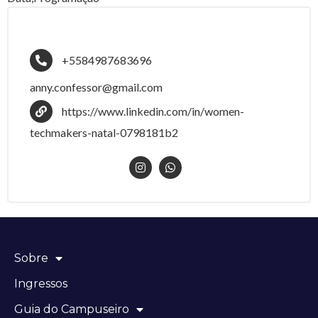
+5584987683696
anny.confessor@gmail.com
https://www.linkedin.com/in/women-
techmakers-natal-0798181b2
Sobre
Ingressos
Guia do Campuseiro