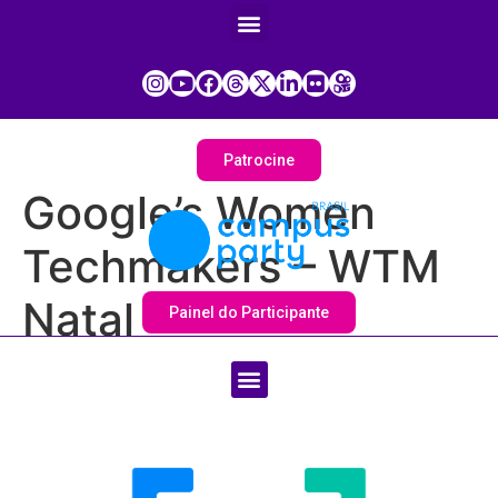
Patrocine
Google’s Women
Techmakers – WTM
Natal
Painel do Participante