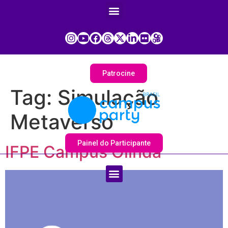
Patrocine
Tag:
Simulação
Metaverso
Painel do Participante
IFPE Campus Olinda