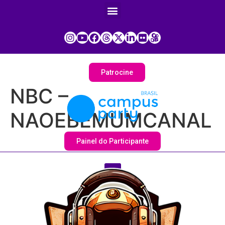
Patrocine
NBC –
NAOEBEMUMCANAL
Painel do Participante