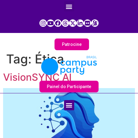
Patrocine
Tag:
Ética
VisionSYNC AI
Painel do Participante