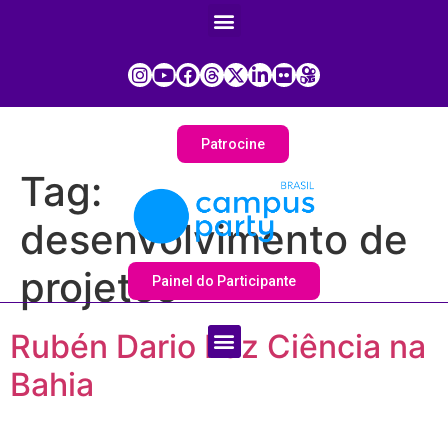
Patrocine
Tag:
desenvolvimento de
projetos
Painel do Participante
Rubén Dario Faz Ciência na
Bahia