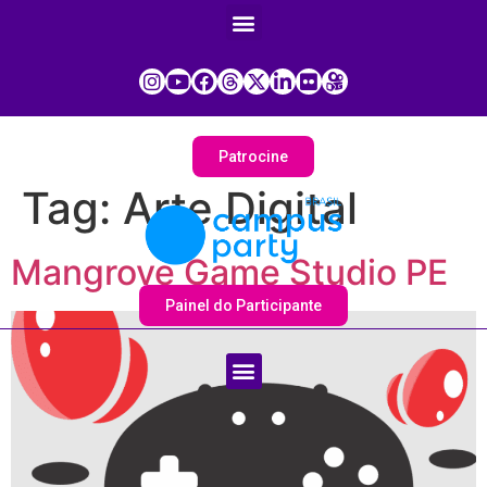
Patrocine
Tag:
Arte Digital
Mangrove Game Studio PE
Painel do Participante