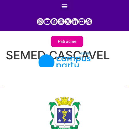
Patrocine
SEMED CASCAVEL
Painel do Participante