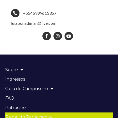
+5545999613357
luizbonadiman@live.com
Sobre
Ingressos
Guia do Campuseiro
FAQ
Patrocine
Painel do Participante