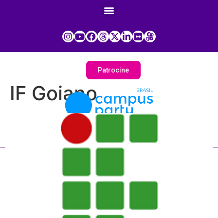
Patrocine
IF Goiano
Painel do Participante