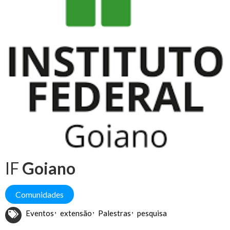
IF
Goiano
Comunidades
Eventos
extensão
Palestras
pesquisa