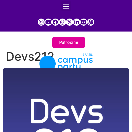
Patrocine
Devs212
Painel do Participante