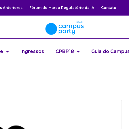
s Anteriores
Fórum do Marco Regulatório da IA
Contato
re
Ingressos
CPBR18
Guia do Campus