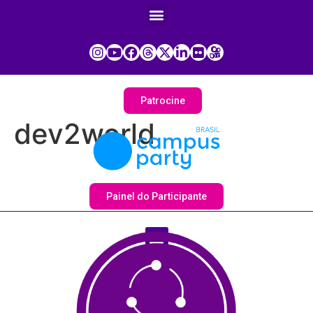
Patrocine
dev2world
Painel do Participante