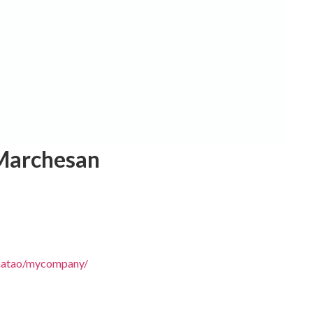
Marchesan
cmatao/mycompany/