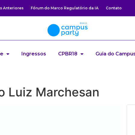
s Anteriores
Fórum do Marco Regulatório da IA
Contato
re
Ingressos
CPBR18
Guia do Campus
o Luiz Marchesan