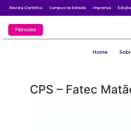
Revista Científica
Campus na Estrada
Imprensa
Ediçõe
Patrocine
Home
Sob
CPS – Fatec Matã