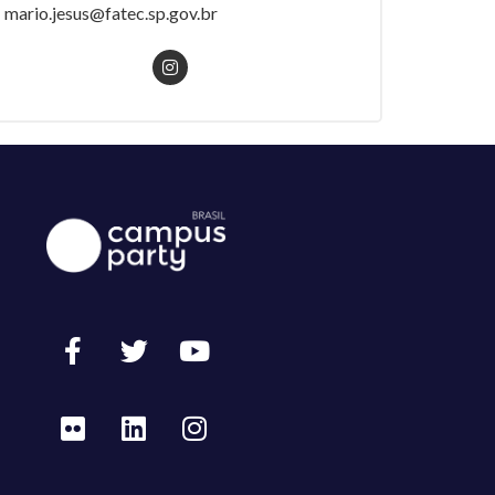
mario.jesus@fatec.sp.gov.br