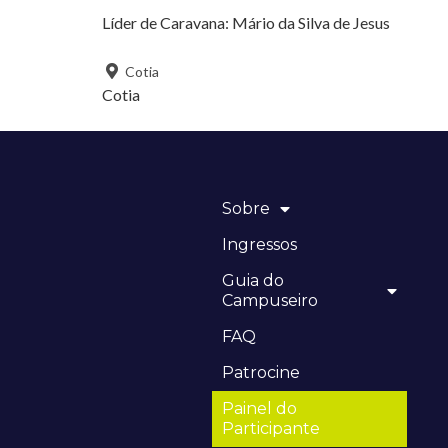
Líder de Caravana:
Mário da Silva de Jesus
Cotia
Cotia
Sobre
Ingressos
Guia do
Campuseiro
FAQ
Patrocine
Painel do
Participante