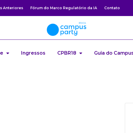
s Anteriores
Fórum do Marco Regulatório da IA
Contato
re
Ingressos
CPBR18
Guia do Campus