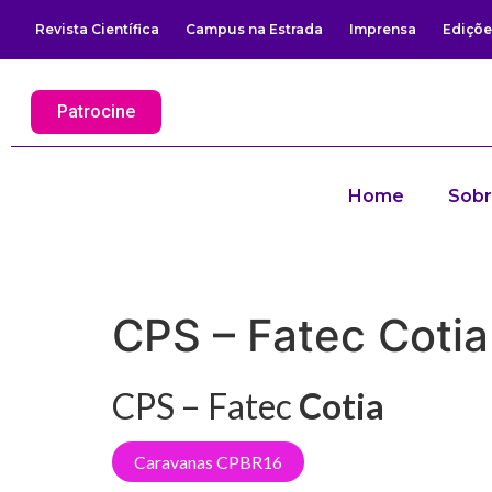
Revista Científica
Campus na Estrada
Imprensa
Ediçõe
Patrocine
Home
Sob
CPS – Fatec Cotia
CPS – Fatec
Cotia
Caravanas CPBR16