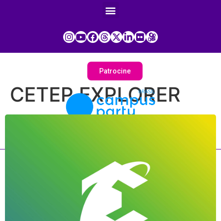
Patrocine
CETEP EXPLORER
Painel do Participante