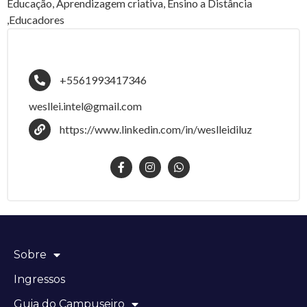
Educação, Aprendizagem criativa, Ensino a Distância
,Educadores
+5561993417346
wesllei.intel@gmail.com
https://www.linkedin.com/in/weslleidiluz
Sobre
Ingressos
Guia do Campuseiro