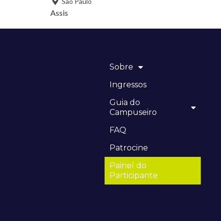
São Paulo
Assis
Sobre
Ingressos
Guia do
Campuseiro
FAQ
Patrocine
Painel do
Participante