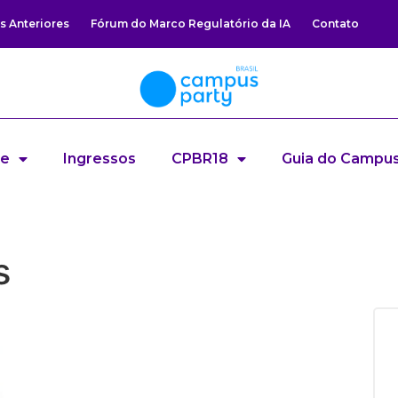
s Anteriores
Fórum do Marco Regulatório da IA
Contato
re
Ingressos
CPBR18
Guia do Campus
s