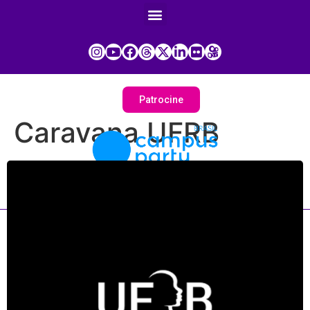
Patrocine
Caravana UFRB
Painel do Participante