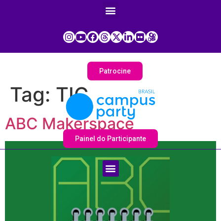
Patrocine
Tag:
TIC
ABC Makerspace
Painel do Participante