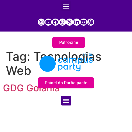
Patrocine
Tag:
Tecnologias
Web
Painel do Participante
GDG Goiânia