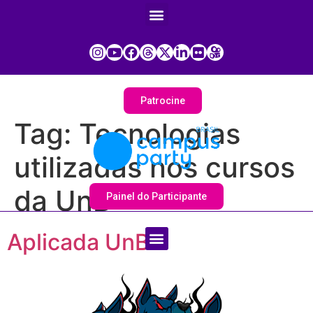
Patrocine
Tag:
Tecnologias
utilizadas nos cursos
da UnB
Painel do Participante
Aplicada UnB