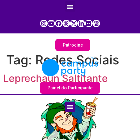
Patrocine
Tag:
Redes Sociais
Leprechaun Saltitante
Painel do Participante