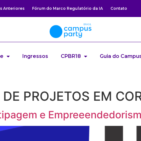
s Anteriores
Fórum do Marco Regulatório da IA
Contato
re
Ingressos
CPBR18
Guia do Campus
 DE PROJETOS EM COR
totipagem e Empreeendedoris