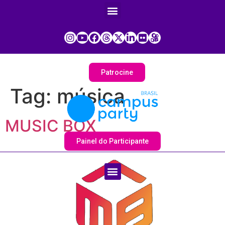
Patrocine
Tag:
música
MUSIC BOX
Painel do Participante