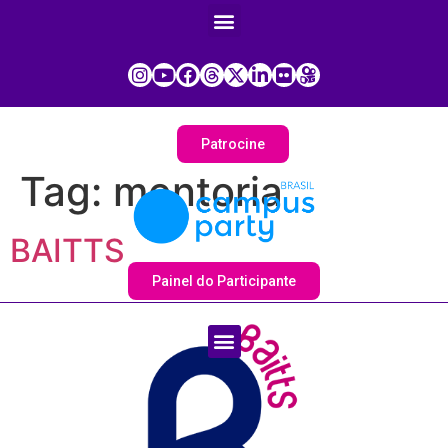
Patrocine
Tag:
mentoria
BAITTS
Painel do Participante