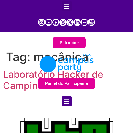
Patrocine
Tag:
mecânica
Laboratório Hacker de
Campinas
Painel do Participante