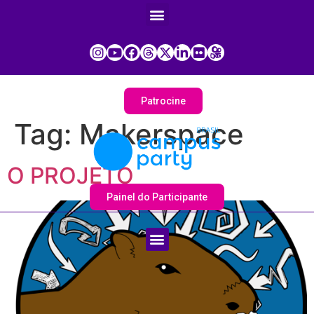
Patrocine
Tag:
Makerspace
O PROJETO
Painel do Participante