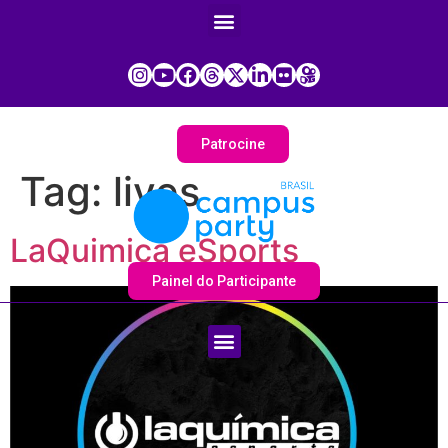
Patrocine
Tag:
lives
LaQuimica eSports
Painel do Participante