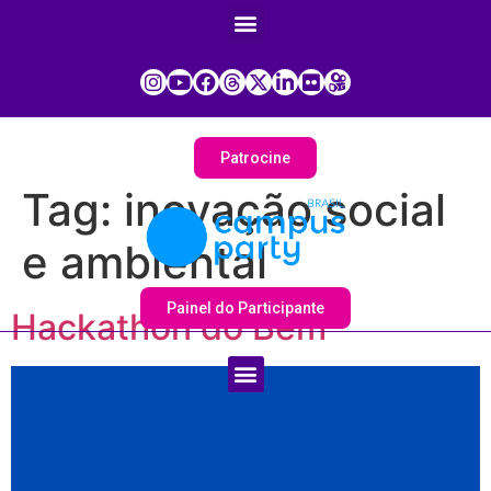
Patrocine
Tag:
inovação social
e ambiental
Painel do Participante
Hackathon do Bem