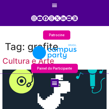
Patrocine
Tag:
grafite
Cultura e Arte
Painel do Participante