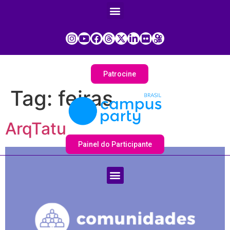
Patrocine
Tag:
feiras
ArqTatu
Painel do Participante