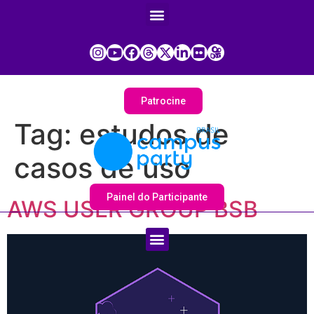
Patrocine
Tag:
estudos de
casos de uso
Painel do Participante
AWS USER GROUP BSB