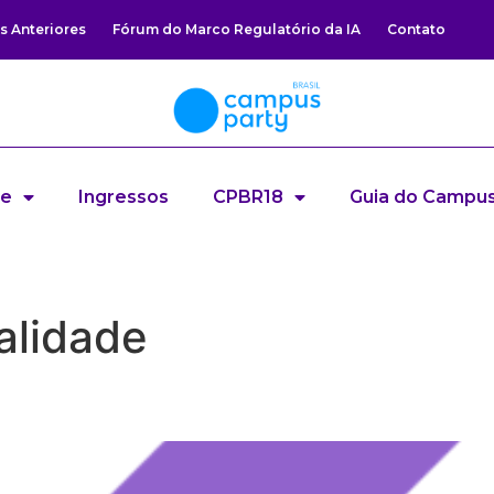
s Anteriores
Fórum do Marco Regulatório da IA
Contato
re
Ingressos
CPBR18
Guia do Campus
alidade