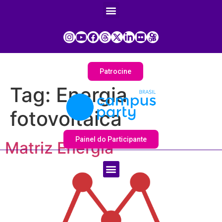
Patrocine
Tag:
Energia
fotovoltaica
Painel do Participante
Matriz Energia