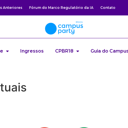
s Anteriores
Fórum do Marco Regulatório da IA
Contato
re
Ingressos
CPBR18
Guia do Campus
tuais