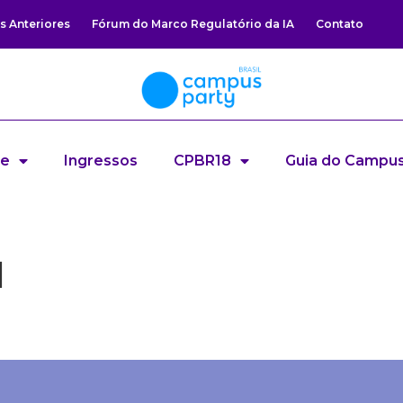
s Anteriores
Fórum do Marco Regulatório da IA
Contato
re
Ingressos
CPBR18
Guia do Campus
l