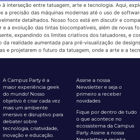
 interseção entre tatuagem, arte e tecnologia. Aqui, ex
e a precisão das máquinas modernas até o uso de softwar
rivelmente detalhados. Nosso foco está em discutir e comp
ser e a evolução das tintas biocompatíveis, além de novas f
te, expandindo os limites criativos dos tatuadores, e co
o da realidade aumentada para pré-visualização de designs.
as e projetarem o futuro da tatuagem, onde a arte e a tec
A Campus Party é a
Assine a nossa
maior experiência geek
Newsletter e seja o
do mundo! Nosso
primeiro a receber
objetivo é criar cada vez
novidades
mais um ambiente
Fique por dentro de tudo
imersivo e disruptivo para
o que acontece no
debater sobre
ecossistema da Campus
tecnologia, criatividade,
Party. Assine a nossa
inovação e educação.
Newsletter e receba