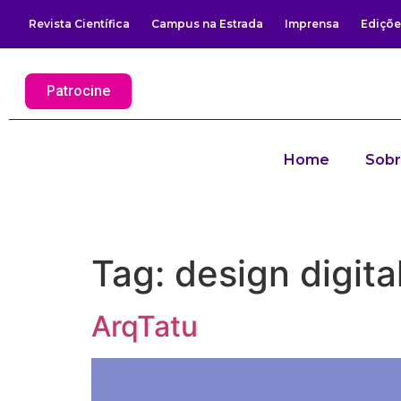
Revista Científica
Campus na Estrada
Imprensa
Ediçõe
Patrocine
Home
Sob
Tag:
design digita
ArqTatu