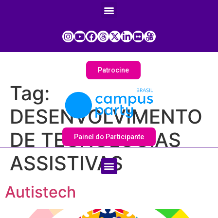
Patrocine
Tag:
DESENVOLVIMENTO
DE TECNOLOGIAS
Painel do Participante
ASSISTIVAS
Autistech