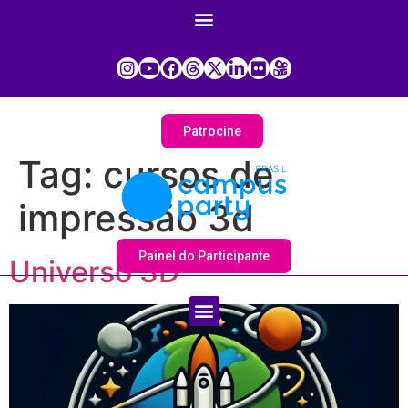
Patrocine
Tag:
cursos de
impressão 3d
Painel do Participante
Universo 3D