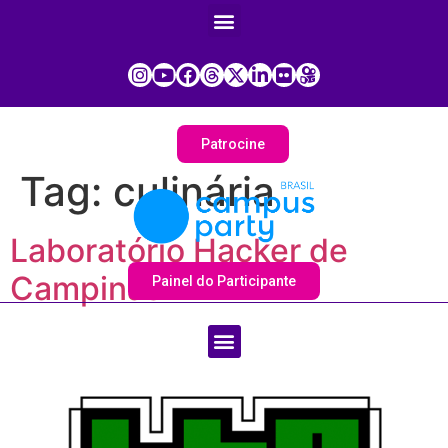
Patrocine
Tag:
culinária
Laboratório Hacker de
Campinas
Painel do Participante