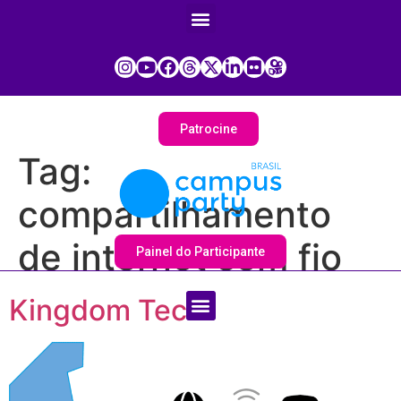
Patrocine
Tag:
compartilhamento
de internet sem fio
Painel do Participante
Kingdom Tech