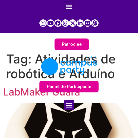
Patrocine
Tag:
Atividades de
robótica e Arduíno
Painel do Participante
LabMaker Guará