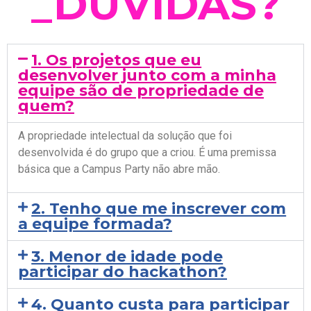
_
D
Ú
V
I
D
A
S
?
1. Os projetos que eu
desenvolver junto com a minha
equipe são de propriedade de
quem?
A propriedade intelectual da solução que foi
desenvolvida é do grupo que a criou. É uma premissa
básica que a Campus Party não abre mão.
2. Tenho que me inscrever com
a equipe formada?
3. Menor de idade pode
participar do hackathon?
4. Quanto custa para participar