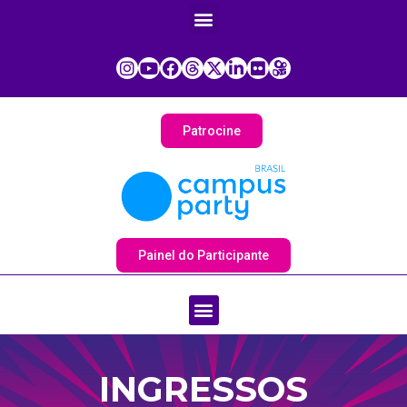
Patrocine
Painel do Participante
INGRESSOS