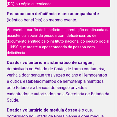
(RG) ou cópia autenticada.
Pessoas com deficiência e seu acompanhante
(idêntico benefício) ao mesmo evento.
Apresentar cartão de benefício de prestação continuada da
assistência social da pessoa com deficiência; ou de
documento emitido pelo instituto nacional do seguro social
– INSS que ateste a aposentadoria da pessoa com
deficiência.
Doador voluntário e sistemático de sangue
,
domiciliado no Estado de Goiás, de forma costumeira,
venha a doar sangue três vezes ao ano a Hemocentros
e outros estabelecimentos de hemoterapia mantidos
pelo Estado e a bancos de sangue privados
cadastrados e autorizados pela Secretaria de Estado da
Saúde.
Doador voluntário de medula óssea
é o que,
domiciliado no Estado de Goiás, venha a doar medula