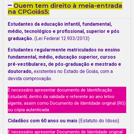
Quem tem direito à meia-entrada
na CPGoiás5:
Estudantes da educação infantil, fundamental,
médio, tecnológico e profissional, superior e pós
graduação.
(
Lei Federal 12.933/2013
)
Estudantes regularmente matriculados no ensino
fundamental, médio, educação superior, cursos
pré-vestibulares, de pós-graduação e mestrado e
doutorado,
existentes no Estado de Goiás, com a
devida comprovação.
É necessário apresentar documento de Identificação
Estudantil, dentro da validade e referente ao ano letivo
vigente, assim como Documento de Identidade original (RG)
ou cópia autenticada.
Cidadãos com 60 anos ou mais
(Estatuto do Idoso).
É necessário apresentar Documento de Identidade original