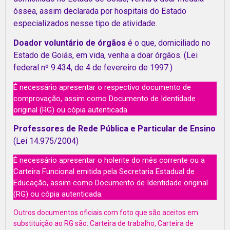
óssea, assim declarada por hospitais do Estado
especializados nesse tipo de atividade.
Doador voluntário de órgãos
é o que, domiciliado no
Estado de Goiás, em vida, venha a doar órgãos. (Lei
federal nº 9.434, de 4 de fevereiro de 1997.)
É necessário apresentar o respectivo documento de
comprovação, assim como Documento de Identidade
original (RG) ou cópia autenticada.
Professores de Rede Pública e Particular de Ensino
(Lei 14.975/2004)
É necessário apresentar o holerite do mês corrente ou a
Carteira Funcional emitida pela Secretaria Estadual de
Educação, assim como Documento de Identidade original
(RG) ou cópia autenticada.
Outros documentos oficiais com foto que são aceitos em
substituição ao RG são: Carteira de trabalho, Carteira de