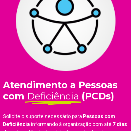
Atendimento a Pessoas
com
Deficiência
(PCDs)
Solicite o suporte necessário para
Pessoas com
Deficiência
informando à organização com até
7 dias